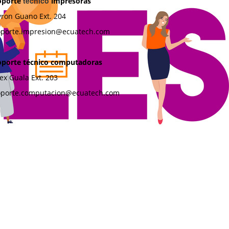
técnico
oporte
impresoras
yron Guano Ext. 204
oporte.impresion@ecuatech.com
oporte
técnico
computadoras
ex Guala Ext. 203
oporte.computacion@ecuatech.com