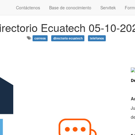
Contáctenos
Base de conocimiento
Servitek
Form
irectorio Ecuatech 05-10-20
correos
directorio ecuatech
telefonos
D
A
Ju
d