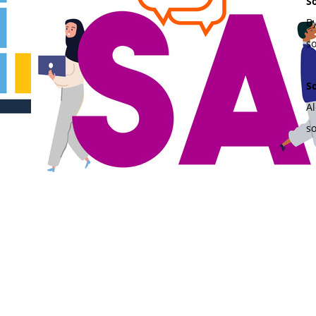
S
B
s
S
Al
s