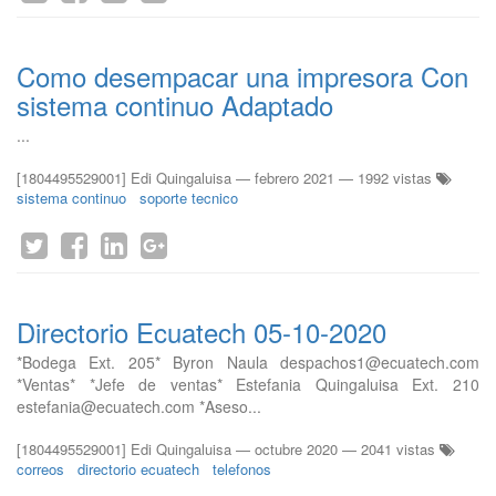
Como desempacar una impresora Con
sistema continuo Adaptado
...
[1804495529001] Edi Quingaluisa
—
febrero 2021
— 1992 vistas
sistema continuo
soporte tecnico
Directorio Ecuatech 05-10-2020
*Bodega Ext. 205* Byron Naula despachos1@ecuatech.com
*Ventas* *Jefe de ventas* Estefania Quingaluisa Ext. 210
estefania@ecuatech.com *Aseso...
[1804495529001] Edi Quingaluisa
—
octubre 2020
— 2041 vistas
correos
directorio ecuatech
telefonos